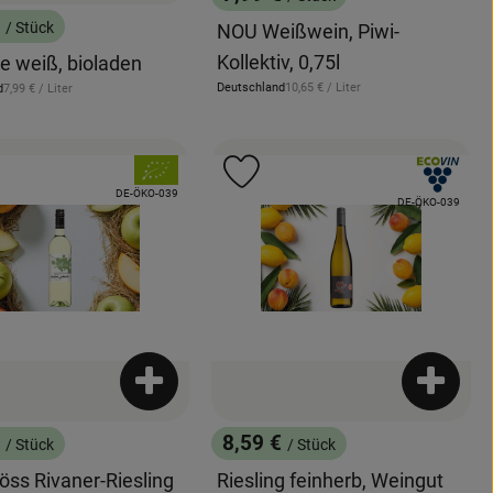
, Preis:
€
/ Stück
NOU Weißwein, Piwi-
:
Kollektiv, 0,75l
e weiß, bioladen
, Referenzpreis:
, Referenzpreis:
Deutschland
10,65 €
/ Liter
d
7,99 €
/ Liter
, Herkunft:
, Verband:
, Verband:
odukt zu Favouriten hinzufügen
Produkt zu Favouriten hinzuf
, Kontrollstelle:
DE-ÖKO-039
, Kontrollstelle:
DE-ÖKO-039
enkorb hinzufügen
Produkt zum Warenkorb hinzufügen
Produkt
€
8,59 €
/ Stück
/ Stück
:
, Preis:
öss Rivaner-Riesling
Riesling feinherb, Weingut