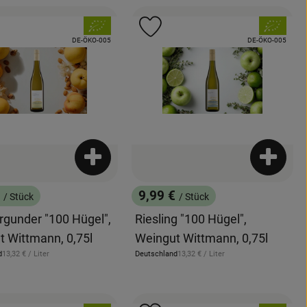
, Verband:
, Verband:
odukt zu Favouriten hinzufügen
Produkt zu Favouriten hinzuf
, Kontrollstelle:
, Kontrollstelle:
DE-ÖKO-005
DE-ÖKO-005
enkorb hinzufügen
Produkt zum Warenkorb hinzufügen
Produkt
€
9,99 €
/ Stück
/ Stück
:
, Preis:
rgunder "100 Hügel",
Riesling "100 Hügel",
t Wittmann, 0,75l
Weingut Wittmann, 0,75l
, Referenzpreis:
, Referenzpreis:
d
13,32 €
/ Liter
Deutschland
13,32 €
/ Liter
, Herkunft: