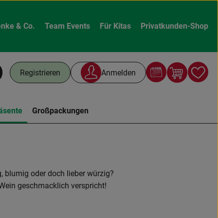
nke & Co.
Team Events
Für Kitas
Privatkunden-Shop
Warenk
L
Registrieren
Anmelden
chen
äsente
Großpackungen
g, blumig oder doch lieber würzig?
 Wein geschmacklich verspricht!