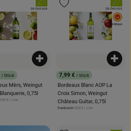
, Verband:
, Verband:
odukt zu Favouriten hinzufügen
Produkt zu Favouriten hinzuf
, Kontrollstelle:
, Kontrollstelle:
DE-ÖKO-039
DE-ÖKO-005
, EU
Bordeaux
enkorb hinzufügen
Produkt zum Warenkorb hinzufügen
Produkt
€
7,99 €
/ Stück
/ Stück
:
, Preis:
deux Mèrs, Weingut
Bordeaux Blanc AOP La
 Blanquerie, 0,75l
Croix Simon, Weingut
 Referenzpreis:
0,65 €
/ Liter
Château Guitar, 0,75l
, Referenzpreis:
Frankreich
10,65 €
/ Liter
, Herkunft: