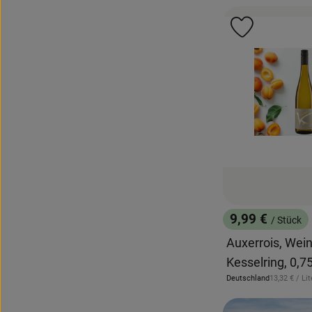
Produkt zu 
9,99 €
/ Stück
, Preis:
Auxerrois, Wei
Kesselring, 0,75
, Referenzpr
Deutschland
13,32 €
/ Lit
, Herkunft: