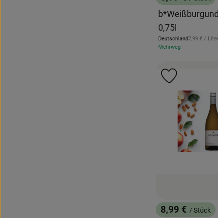
, Preis:
b*Weißburgunde
0,75l
, Referenzpr
Deutschland
7,99 €
/ Lite
, Herkunft:
Mehrweg
Produkt zu 
8,99 €
/ Stück
, Preis: