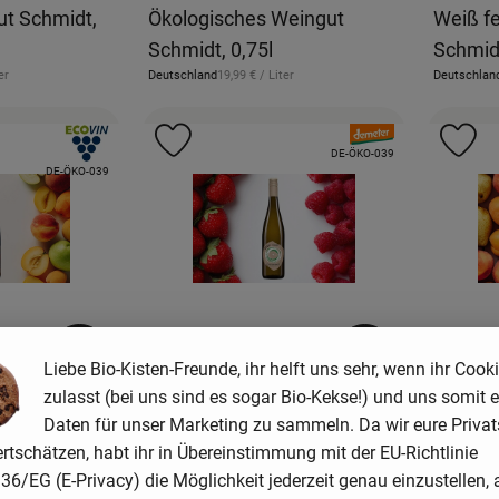
Ökologisches Weingut
Weiß fe
ut Schmidt,
Schmidt, 0,75l
Schmidt
, Referenzpreis:
eis:
Deutschland
19,99 €
/ Liter
Deutschlan
er
, Herkunft:
, Herkunft:
, Verband:
, Verband:
Favouriten hinzufügen
Produkt zu Favouriten hinzufügen
Pr
, Kontrollstelle:
DE-ÖKO-039
, Kontrollstelle:
DE-ÖKO-039
Produkt zum Warenkorb hinzufügen
Produkt zum War
Liebe Bio-Kisten-Freunde, ihr helft uns sehr, wenn ihr Cook
zulasst (bei uns sind es sogar Bio-Kekse!) und uns somit e
8,99 €
9,99 
/ Stück
Daten für unser Marketing zu sammeln. Da wir eure Priva
, Preis:
, Preis
rtschätzen, habt ihr in Übereinstimmung mit der EU-Richtlinie
 Weingut
Bright, Weingut Gustavshof,
Crush 
6/EG (E-Privacy) die Möglichkeit jederzeit genau einzustellen, 
,75l
0,75l
Gustavs