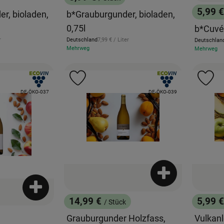
, Preis:
5,99 
r, bioladen,
b*Grauburgunder, bioladen,
, Preis
0,75l
b*Cuvé
eis:
, Referenzpreis:
r
Deutschland
7,99 €
/ Liter
Deutschlan
, Herkunft:
, Herkunft:
Mehrweg
Mehrweg
, Verband:
, Verband:
Favouriten hinzufügen
Produkt zu Favouriten hinzufügen
Pr
, Kontrollstelle:
, Kontrollstelle:
DE-ÖKO-037
DE-ÖKO-039
Produkt zum War
Produkt zum Warenkorb hinzufügen
14,99 €
5,99 
/ Stück
, Preis:
, Preis
Grauburgunder Holzfass,
Vulkanl