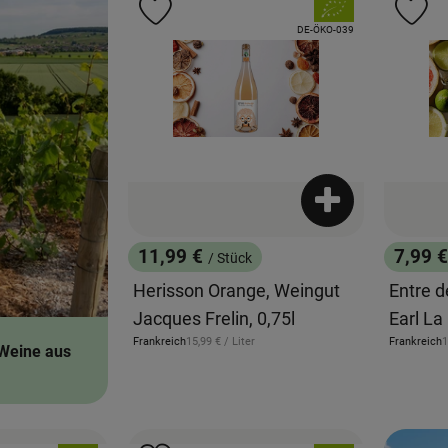
, Verband:
Produkt zu Favouriten hinzufügen
Pr
, Kontrollstelle:
DE-ÖKO-039
Produkt zum War
11,99 €
7,99 
/ Stück
, Preis:
, Preis
Herisson Orange, Weingut
Entre 
Jacques Frelin, 0,75l
Earl La
, Referenzpreis:
,
Frankreich
15,99 €
/ Liter
Frankreich
1
Weine aus
, Herkunft:
, Herkunft: