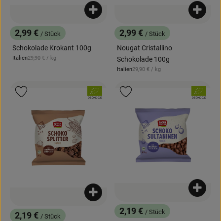
Produkt zum Warenkorb hinzufügen
Produk
2,99 €
2,99 €
/ Stück
/ Stück
, Preis:
, Preis:
Schokolade Krokant 100g
Nougat Cristallino
, Referenzpreis:
Italien
29,90 €
/ kg
Schokolade 100g
, Herkunft:
, Referenzpreis:
Italien
29,90 €
/ kg
, Herkunft:
, Verband:
, Verband:
Produkt zu Favouriten hinzufügen
Produkt zu Favouriten hinzufügen
, Kontrollstelle:
, Kontrollstelle:
DE-ÖKO-039
DE-ÖKO-039
Produk
Produkt zum Warenkorb hinzufügen
2,19 €
/ Stück
2,19 €
, Preis:
/ Stück