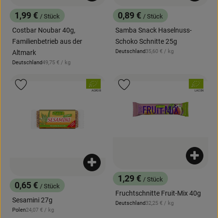
1,99 €
0,89 €
/ Stück
/ Stück
, Preis:
, Preis:
Costbar Noubar 40g,
Samba Snack Haselnuss-
Familienbetrieb aus der
Schoko Schnitte 25g
, Referenzpreis:
Deutschland
35,60 €
/ kg
Altmark
, Herkunft:
, Referenzpreis:
Deutschland
49,75 €
/ kg
, Herkunft:
, Verband:
, Verband:
Produkt zu Favouriten hinzufügen
Produkt zu Favouriten hinzufügen
, Kontrollstelle:
, Kontrollstelle:
AGRO B
LACON
Produk
Produkt zum Warenkorb hinzufügen
1,29 €
/ Stück
, Preis:
0,65 €
/ Stück
, Preis:
Fruchtschnitte Fruit-Mix 40g
Sesamini 27g
, Referenzpreis:
Deutschland
32,25 €
/ kg
, Herkunft:
, Referenzpreis:
Polen
24,07 €
/ kg
, Herkunft: