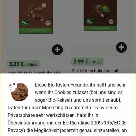
Produk
Produkt zum Warenkorb hinzufügen
2,99 €
/ Stück
3,29 €
/ Stück
, Preis:
, Preis:
Zartbitterschokolade mit
Krachnuss Milchschokolade
Pfefferminzfüllung 100g
100g
, Referenzpreis:
Liebe Bio-Kisten-Freunde, ihr helft uns sehr,
Italien
29,90 €
/ kg
, Referenzpreis:
, Herkunft:
Italien
32,90 €
/ kg
, Herkunft:
wenn ihr Cookies zulasst (bei uns sind es
sogar Bio-Kekse!) und uns somit erlaubt,
, Verband:
, Verband:
Produkt zu Favouriten hinzufügen
Produkt zu Favouriten hinzufügen
, Kontrollstelle:
, Kontrollstelle:
ECOCER
ECOCER
Daten für unser Marketing zu sammeln. Da wir eure
Privatsphäre sehr wertschätzen, habt ihr in
Übereinstimmung mit der EU-Richtlinie 2009/136/EG (E-
Privacy) die Möglichkeit jederzeit genau einzustellen, an