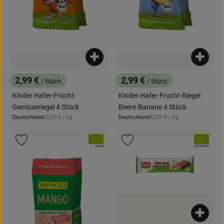
Produkt zum Warenkorb hinzufügen
Produk
2,99 €
2,99 €
/ Stück
/ Stück
, Preis:
, Preis:
Kinder Hafer-Frucht-
Kinder Hafer-Frucht-Riegel
Gemüseriegel 4 Stück
Beere-Banane 4 Stück
, Referenzpreis:
, Referenzpreis:
Deutschland
32,50 €
/ kg
Deutschland
32,50 €
/ kg
, Herkunft:
, Herkunft:
, Verband:
, Verband:
Produkt zu Favouriten hinzufügen
Produkt zu Favouriten hinzufügen
, Kontrollstelle:
, Kontrollstelle:
LACON
DE-ÖKO-039
Produk