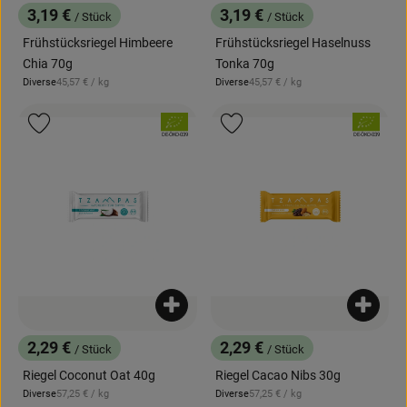
3,19 €
3,19 €
/ Stück
/ Stück
, Preis:
, Preis:
Frühstücksriegel Himbeere
Frühstücksriegel Haselnuss
Chia 70g
Tonka 70g
, Referenzpreis:
, Referenzpreis:
Diverse
45,57 €
/ kg
Diverse
45,57 €
/ kg
, Herkunft:
, Herkunft:
, Verband:
, Verband:
Produkt zu Favouriten hinzufügen
Produkt zu Favouriten hinzufügen
, Kontrollstelle:
, Kontrollstelle:
DE-ÖKO-039
DE-ÖKO-039
Produkt zum Warenkorb hinzufügen
Produk
2,29 €
2,29 €
/ Stück
/ Stück
, Preis:
, Preis:
Riegel Coconut Oat 40g
Riegel Cacao Nibs 30g
, Referenzpreis:
, Referenzpreis:
Diverse
57,25 €
/ kg
Diverse
57,25 €
/ kg
, Herkunft:
, Herkunft: