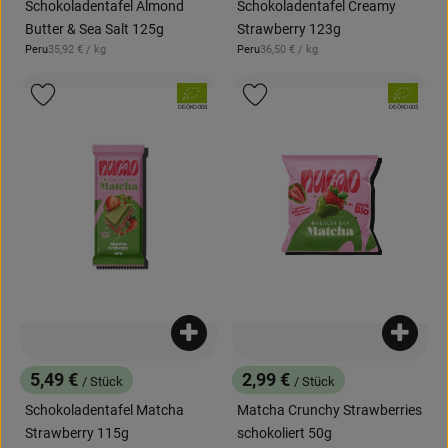
Für Kitas
Schokoladentafel Almond
Schokoladentafel Creamy
Butter & Sea Salt 125g
Strawberry 123g
Privatkunden-Shop
, Referenzpreis:
, Referenzpreis:
Peru
35,92 €
/ kg
Peru
36,50 €
/ kg
, Herkunft:
, Herkunft:
, Verband:
, Verband:
Produkt zu Favouriten hinzufügen
Produkt zu Favouriten hinzufügen
, Kontrollstelle:
, Kontrollstelle:
DE-ÖKO-005
DE-ÖKO-005
Produkt zum Warenkorb hinzufügen
Produk
5,49 €
2,99 €
/ Stück
/ Stück
, Preis:
, Preis:
Schokoladentafel Matcha
Matcha Crunchy Strawberries
Strawberry 115g
schokoliert 50g