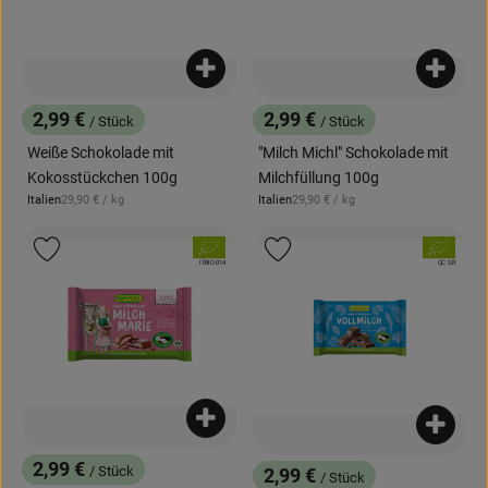
Produkt zum Warenkorb hinzufügen
Produk
2,99 €
2,99 €
/ Stück
/ Stück
, Preis:
, Preis:
Weiße Schokolade mit
"Milch Michl" Schokolade mit
Kokosstückchen 100g
Milchfüllung 100g
, Referenzpreis:
, Referenzpreis:
Italien
29,90 €
/ kg
Italien
29,90 €
/ kg
, Herkunft:
, Herkunft:
, Verband:
, Verband:
Produkt zu Favouriten hinzufügen
Produkt zu Favouriten hinzufügen
, Kontrollstelle:
, Kontrollstelle:
IT-BIO-014
QC S.R
Produkt zum Warenkorb hinzufügen
Produk
2,99 €
/ Stück
2,99 €
/ Stück
, Preis: