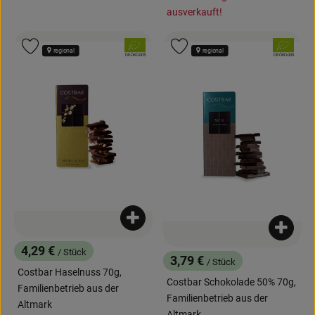
ausverkauft!
, Verband:
, Verband:
Produkt zu Favouriten hinzufügen
Produkt zu Favouriten hinzufügen
regional
regional
, Kontrollstelle:
, Kontrollstelle:
DE-ÖKO-005
DE-ÖKO-005
Produkt zum Warenkorb hinzufügen
Produk
4,29 €
/ Stück
, Preis:
3,79 €
/ Stück
, Preis:
Costbar Haselnuss 70g,
Costbar Schokolade 50% 70g,
Familienbetrieb aus der
Familienbetrieb aus der
Altmark
Altmark