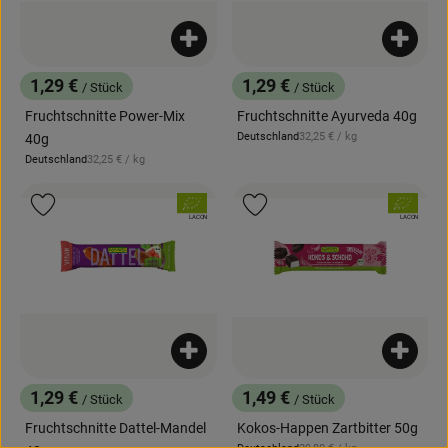
Produkt zum Warenkorb hinzufügen
Produk
1,29 €
1,29 €
/ Stück
/ Stück
, Preis:
, Preis:
Fruchtschnitte Power-Mix
Fruchtschnitte Ayurveda 40g
, Referenzpreis:
Deutschland
32,25 €
/ kg
40g
, Herkunft:
, Referenzpreis:
Deutschland
32,25 €
/ kg
, Herkunft:
, Verband:
, Verband:
Produkt zu Favouriten hinzufügen
Produkt zu Favouriten hinzufügen
, Kontrollstelle:
, Kontrollstelle:
LACON
LACON
Produkt zum Warenkorb hinzufügen
Produk
1,29 €
1,49 €
/ Stück
/ Stück
, Preis:
, Preis:
Fruchtschnitte Dattel-Mandel
Kokos-Happen Zartbitter 50g
, Referenzpreis: