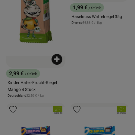
1,99 €
/ Stück
, Preis:
Haselnuss Waffelriegel 35g
, Referenzpreis:
Diverse
56,86 €
/ 1kg
, Herkunft:
Produkt zum Warenkorb hinzufügen
2,99 €
/ Stück
, Preis:
Kinder Hafer-Frucht-Riegel
Mango 4 Stück
, Referenzpreis:
Deutschland
32,50 €
/ kg
, Herkunft:
, Verband:
, Verband:
Produkt zu Favouriten hinzufügen
Produkt zu Favouriten hinzufügen
, Kontrollstelle:
, Kontrollstelle:
DE-ÖKO-005
DE-ÖKO-039