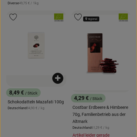
, Referenzpreis:
Diverse
49,75 €
/ 1kg
, Herkunft:
, Verband:
, Verband:
Produkt zu Favouriten hinzufügen
Produkt zu Favouriten hinzufügen
regional
, Kontrollstelle:
, Kontrollstelle:
DE-ÖKO-005
DE-ÖKO-005
Produkt zum Warenkorb hinzufügen
8,49 €
/ Stück
, Preis:
4,29 €
/ Stück
, Preis:
Schokodatteln Mazafati 100g
Costbar Erdbeere & Himbeere
, Referenzpreis:
Deutschland
84,90 €
/ kg
, Herkunft:
70g, Familienbetrieb aus der
Altmark
, Referenzpreis:
Deutschland
61,29 €
/ kg
, Herkunft:
Artikel leider gerade