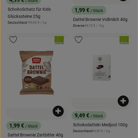
4,99 €
/ Stück
, Preis:
SchokoSchatz für Kids
1,99 €
/ Stück
, Preis:
Glückssteine 25g
Dattel Brownie Vollmilch 40g
, Referenzpreis:
Deutschland
199,60 €
/ kg
, Herkunft:
, Referenzpreis:
Diverse
49,75 €
/ 1kg
, Herkunft:
, Verband:
, Verband:
Produkt zu Favouriten hinzufügen
Produkt zu Favouriten hinzufügen
, Kontrollstelle:
, Kontrollstelle:
DE-ÖKO-039
DE-ÖKO-005
Produk
Produkt zum Warenkorb hinzufügen
9,49 €
/ Stück
, Preis:
Schokodatteln Medjool 100g
1,99 €
/ Stück
, Preis:
, Referenzpreis:
Deutschland
94,90 €
/ kg
, Herkunft:
Dattel Brownie Zartbitter 40g