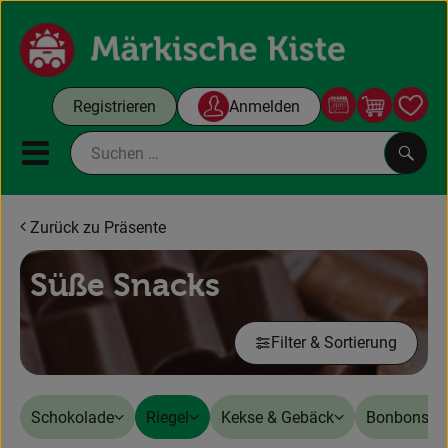
Warenko
Registrieren
Anmelden
Link
Mobiles Menu öffnen oder sc
Such
Zurück zu Präsente
Bürokisten
Süße Snacks
Gutscheine
Filter & Sortierung
Bürokisten
Obst & Gemüse
Schokolade
Riegel
Kekse & Gebäck
Bonbons &
Frühstückspause