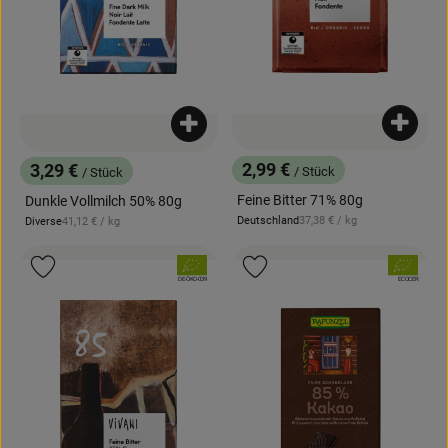
Produk
Produkt zum Warenkorb hinzufügen
2,99 €
3,29 €
/ Stück
/ Stück
, Preis:
, Preis:
Feine Bitter 71% 80g
Dunkle Vollmilch 50% 80g
, Referenzpreis:
Deutschland
37,38 €
/ kg
, Referenzpreis:
Diverse
41,12 €
/ kg
, Herkunft:
, Herkunft:
, Verband:
, Verband:
Produkt zu Favouriten hinzufügen
Produkt zu Favouriten hinzufügen
, Kontrollstelle:
, Kontrollstelle:
DE-ÖKO-039
ECOCER