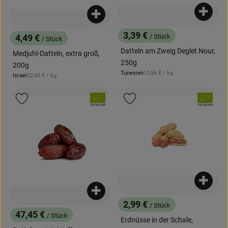
Produk
Produkt zum Warenkorb hinzufügen
3,39 €
/ Stück
4,49 €
/ Stück
, Preis:
, Preis:
Datteln am Zweig Deglet Nour,
Medjuhl-Datteln, extra groß,
250g
200g
, Referenzpreis:
Tunesien
13,56 €
/ kg
, Referenzpreis:
Israel
22,45 €
/ kg
, Herkunft:
, Herkunft:
, Verband:
, Verband:
Produkt zu Favouriten hinzufügen
Produkt zu Favouriten hinzufügen
, Kontrollstelle:
, Kontrollstelle:
DE-ÖKO-039
DE-ÖKO-039
Produk
Produkt zum Warenkorb hinzufügen
2,99 €
/ Stück
, Preis:
47,45 €
/ Stück
Erdnüsse in der Schale,
, Preis: