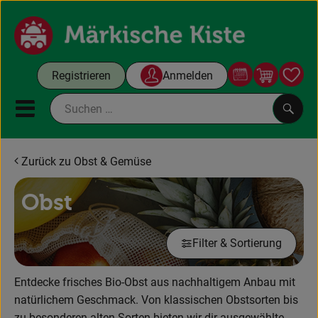
Warenko
Registrieren
Anmelden
Link
Mobiles Menu öffnen oder sc
Such
Zurück zu Obst & Gemüse
Bürokisten
Obst
Gutscheine
Filter & Sortierung
Bürokisten
Obst & Gemüse
Entdecke frisches Bio-Obst aus nachhaltigem Anbau mit
natürlichem Geschmack. Von klassischen Obstsorten bis
Frühstückspause
zu besonderen alten Sorten bieten wir dir ausgewählte