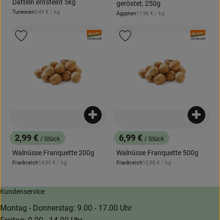
Datteln entsteint 5kg
geröstet, 250g
, Referenzpreis:
Tunesien
9,49 €
/ kg
, Referenzpreis:
Ägypten
11,96 €
/ kg
, Herkunft:
, Herkunft:
, Verband:
, Verband:
Produkt zu Favouriten hinzufügen
Produkt zu Favouriten hinzufügen
, Kontrollstelle:
, Kontrollstelle:
DE-ÖKO-039
DE-ÖKO-039
Produkt zum Warenkorb hinzufügen
Produk
2,99 €
6,99 €
/ Stück
/ Stück
, Preis:
, Preis:
Walnüsse Franquette 200g
Walnüsse Franquette 500g
, Referenzpreis:
, Referenzpreis:
Frankreich
14,95 €
/ kg
Frankreich
13,98 €
/ kg
, Herkunft:
, Herkunft:
Kundenservice
Montag - Donnerstag: 9.00 - 17.00 Uhr