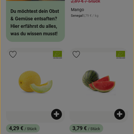
, Alter Preis:
2,89 €
/ Stück
Mango
Du möchtest dein Obst
, Referenzpreis:
Senegal
5,79 €
/ kg
, Herkunft:
& Gemüse entsaften?
Hier erfährst du alles,
was du wissen musst!
, Verband:
, Verband:
Produkt zu Favouriten hinzufügen
Produkt zu Favouriten hinzufügen
, Kontrollstelle:
, Kontrollstelle:
DE-ÖKO-039
DE-ÖKO-039
Produkt zum Warenkorb hinzufügen
Produk
4,29 €
3,79 €
/ Stück
/ Stück
, Preis:
, Preis: