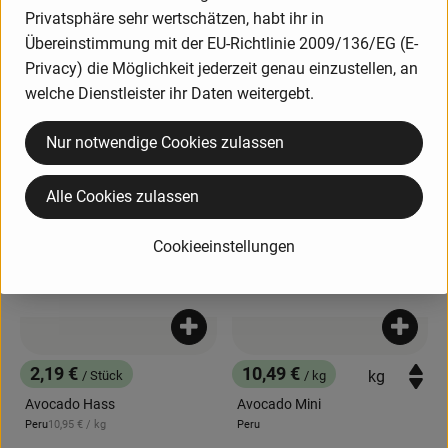
Privatsphäre sehr wertschätzen, habt ihr in
14,59 €
ca. 9,91 €
/ kg
/ Stück
Übereinstimmung mit der EU-Richtlinie 2009/136/EG (E-
, Preis:
, Preis:
Ingwer
Papaya ca 800g
Privacy) die Möglichkeit jederzeit genau einzustellen, an
, Referenzpreis:
Peru
Spanien
12,39 €
/ kg
, Herkunft:
, Herkunft:
welche Dienstleister ihr Daten weitergebt.
, Verband:
, Verband:
Produkt zu Favouriten hinzufügen
Produkt zu Favouriten hinzufügen
Nur notwendige Cookies zulassen
, Kontrollstelle:
, Kontrollstelle:
DE-ÖKO-039
DE-ÖKO-039
Alle Cookies zulassen
Cookieeinstellungen
Produkt zum Warenkorb hinzufügen
Produk
2,19 €
10,49 €
/ Stück
/ kg
, Preis:
, Preis:
Avocado Hass
Avocado Mini
, Referenzpreis:
Peru
10,95 €
/ kg
Peru
, Herkunft:
, Herkunft: