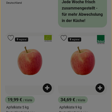
Jede Woche frisch
Deutschland
, Herkunft:
zusammengestellt -
für mehr Abwechslung
in der Küche!
, Verband:
, Verband:
Produkt zu Favouriten hinzufügen
Produkt zu Favouriten hinzufügen
regional
regional
, Kontrollstelle:
DE-ÖKO-006
, Kontrollstelle:
DE-ÖKO-006
Produkt zum Warenkorb hinzufügen
Produk
19,99 €
34,69 €
/ Kiste
/ Kiste
, Preis:
, Preis:
Apfelkiste 5 kg
Apfelkiste 9 kg