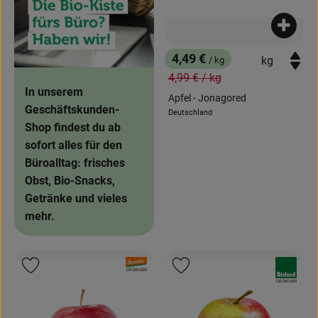
Für Kitas
Produk
Privatkunden-Shop
4,49 €
/ kg
, Preis:
, Alter Preis:
4,99 €
/ kg
In unserem
Apfel - Jonagored
Geschäftskunden-
Deutschland
, Herkunft:
Shop findest du ab
sofort alles für den
Büroalltag: frisches
Obst, Bio-Snacks,
Getränke und vieles
mehr.
, Verband:
, Verband:
Produkt zu Favouriten hinzufügen
Produkt zu Favouriten hinzufügen
, Kontrollstelle:
DE-ÖKO-005
, Kontrollstelle:
DE-ÖKO-005