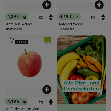
Produkt zum Warenkorb hinzufügen
Produk
4,39 €
4,19 €
/ kg
/ kg
, Preis:
, Preis:
Apfel aus Werder
Apfel der Woche
Deutschland
Deutschland
, Herkunft:
, Herkunft:
, Verband:
Produkt zu Favouriten hinzufügen
regional
, Kontrollstelle:
DE-ÖKO-006
Produkt zum Warenkorb hinzufügen
4,19 €
/ kg
, Preis:
Apfel der Woche Büro