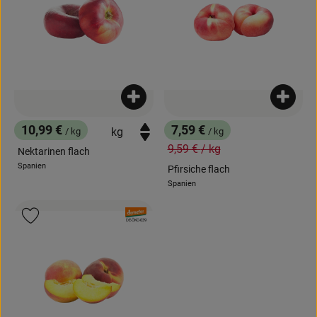
Produkt zum Warenkorb hinzufügen
Produk
10,99 €
7,59 €
/ kg
/ kg
, Preis:
, Preis:
, Alter Preis:
9,59 €
/ kg
Nektarinen flach
Spanien
Pfirsiche flach
, Herkunft:
Spanien
, Herkunft:
, Verband:
Produkt zu Favouriten hinzufügen
, Kontrollstelle:
DE-ÖKO-039