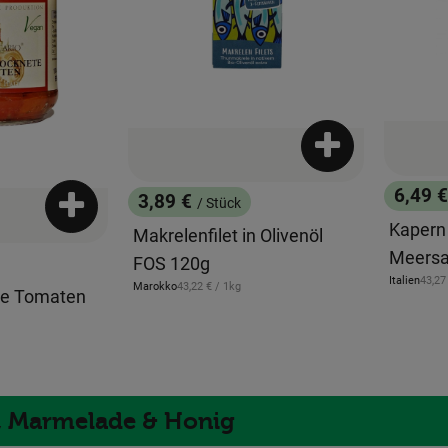
Produkt zum War
6,49 
3,89 €
/ Stück
, Preis
Produkt zum Warenkorb hinzufügen
, Preis:
Kapern
Makrelenfilet in Olivenöl
Meersa
FOS 120g
, Refe
Italien
43,27
, Referenzpreis:
Marokko
43,22 €
/ 1kg
, Herkunft:
te Tomaten
, Herkunft:
h, Marmelade & Honig