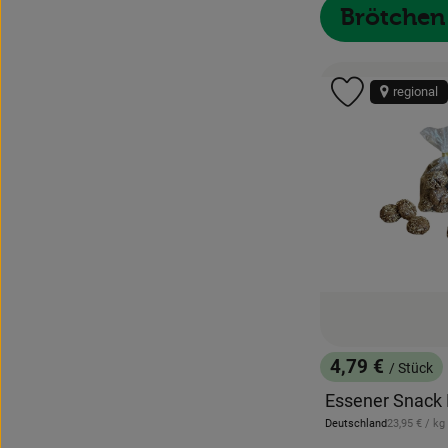
Brötchen
regional
Produkt zu 
4,79 €
/ Stück
, Preis:
Essener Snack 
, Referenzpr
Deutschland
23,95 €
/ kg
, Herkunft: