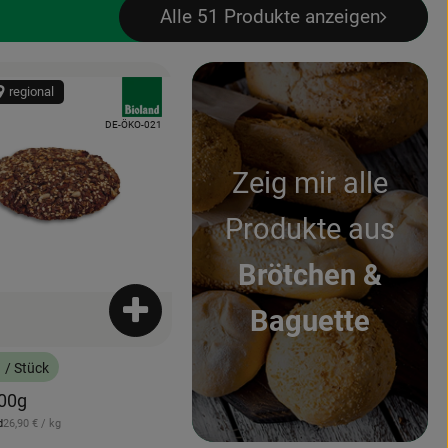
Alle 51 Produkte anzeigen
, Verband:
regional
odukt zu Favouriten hinzufügen
, Kontrollstelle:
DE-ÖKO-021
Zeig mir alle
Produkte aus
Brötchen &
enkorb hinzufügen
Baguette
Produkt zum Warenkorb hinzufügen
€
/ Stück
:
100g
, Referenzpreis:
d
26,90 €
/ kg