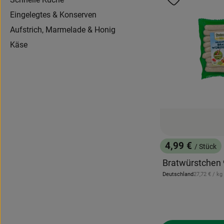
Produkt zu 
Eingelegtes & Konserven
Aufstrich, Marmelade & Honig
Käse
4,99 €
/ Stück
, Preis:
Bratwürstchen 
, Referenzpr
Deutschland
27,72 €
/ kg
, Herkunft: