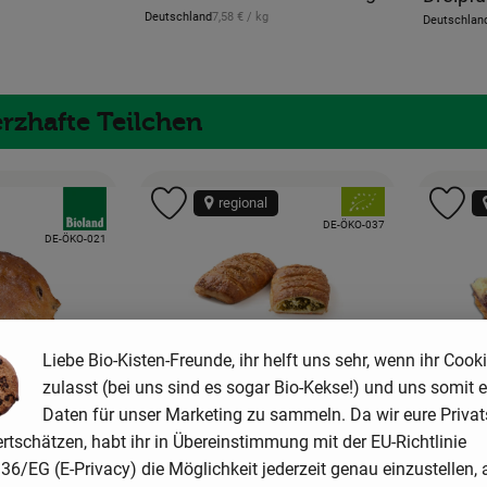
, Referenzpreis:
Deutschland
7,58 €
/ kg
Deutschlan
, Herkunft:
, Herkunft:
eis:
rzhafte Teilchen
, Verband:
, Verband:
regional
Favouriten hinzufügen
Produkt zu Favouriten hinzufügen
Pr
, Kontrollstelle:
DE-ÖKO-037
, Kontrollstelle:
DE-ÖKO-021
Liebe Bio-Kisten-Freunde, ihr helft uns sehr, wenn ihr Cook
zulasst (bei uns sind es sogar Bio-Kekse!) und uns somit e
Produkt zum War
Daten für unser Marketing zu sammeln. Da wir eure Priva
rtschätzen, habt ihr in Übereinstimmung mit der EU-Richtlinie
Produkt zum Warenkorb hinzufügen
2,79 €
/ Stück
6/EG (E-Privacy) die Möglichkeit jederzeit genau einzustellen, 
, Preis: