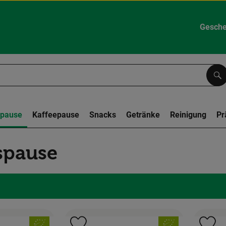
Gesche
Su
spause
Kaffeepause
Snacks
Getränke
Reinigung
Pr
spause
, Verband:
, Verband: