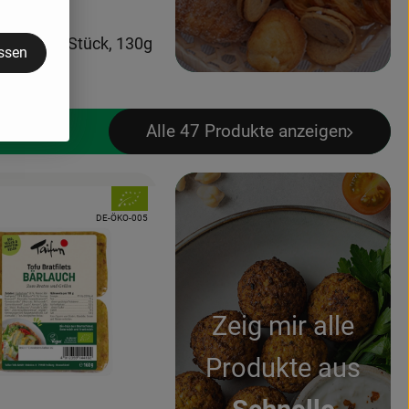
€
/ Stück
:
treusel 2 Stück, 130g
assen
, Referenzpreis:
d
61,46 €
/ kg
Alle 47 Produkte anzeigen
, Verband:
odukt zu Favouriten hinzufügen
, Kontrollstelle:
DE-ÖKO-005
Zeig mir alle
Produkte aus