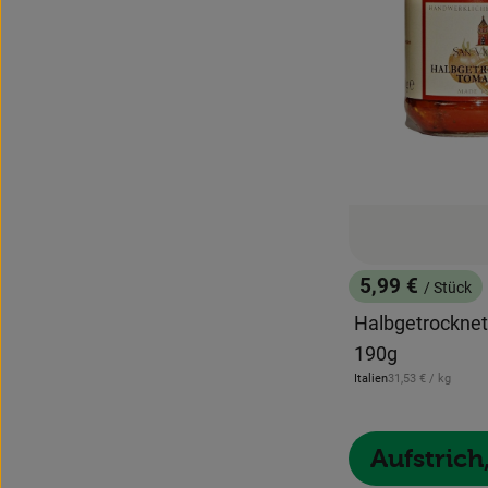
5,99 €
/ Stück
, Preis:
Halbgetrockne
190g
, Referenzpreis:
Italien
31,53 €
/ kg
, Herkunft:
Aufstric