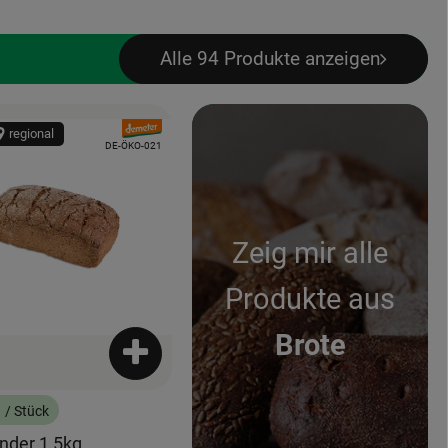
Alle 94 Produkte anzeigen
, Verband:
regional
odukt zu Favouriten hinzufügen
, Kontrollstelle:
DE-ÖKO-021
Zeig mir alle
Produkte aus
Brote
enkorb hinzufügen
Produkt zum Warenkorb hinzufügen
€
/ Stück
:
nder 1,5kg