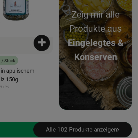
Zeig mir alle
Produkte aus
Eingelegtes &
Produkt zum Warenkorb hinzufügen
enkorb hinzufügen
Konserven
€
/ Stück
:
 in apulischem
lz 150g
renzpreis:
 €
/ kg
Alle 102 Produkte anzeigen