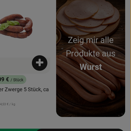
odukt zu Favouriten hinzufügen
Zeig mir alle
Produkte aus
Wurst
Produkt zum Warenkorb hinzufügen
09 €
/ Stück
:
enkorb hinzufügen
er Zwerge 5 Stück, ca
 Referenzpreis:
4,53 €
/ kg