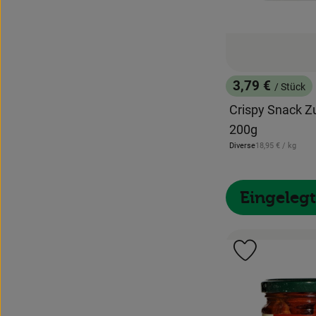
3,79 €
/ Stück
, Preis:
Crispy Snack Z
200g
, Referenzpreis:
Diverse
18,95 €
/ kg
, Herkunft:
Eingeleg
Produkt zu 