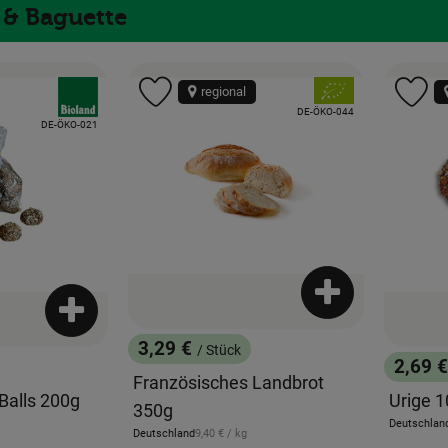
 & Baguette
, Verband:
, Verband:
regional
Favouriten hinzufügen
Produkt zu Favouriten hinzufügen
Pr
, Kontrollstelle:
DE-ÖKO-044
, Kontrollstelle:
DE-ÖKO-021
Produkt zum War
Produkt zum Warenkorb hinzufügen
3,29 €
/ Stück
, Preis:
2,69 
, Preis
Französisches Landbrot
Balls 200g
Urige 
350g
eis:
Deutschlan
, Herkunft:
, Referenzpreis:
Deutschland
9,40 €
/ kg
, Herkunft: