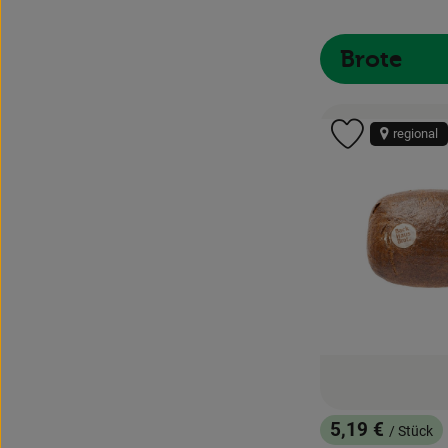
Brote
regional
Produkt zu 
5,19 €
/ Stück
, Preis: