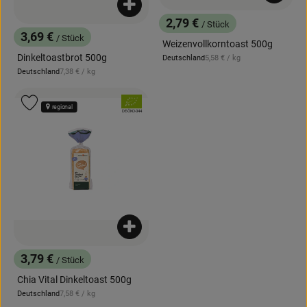
Produkt zum Warenkorb hinzufügen
2,79 €
/ Stück
, Preis:
3,69 €
/ Stück
Weizenvollkorntoast 500g
, Preis:
Dinkeltoastbrot 500g
, Referenzpreis:
Deutschland
5,58 €
/ kg
, Herkunft:
, Referenzpreis:
Deutschland
7,38 €
/ kg
, Herkunft:
, Verband:
Produkt zu Favouriten hinzufügen
regional
, Kontrollstelle:
DE-ÖKO-044
Produkt zum Warenkorb hinzufügen
3,79 €
/ Stück
, Preis:
Chia Vital Dinkeltoast 500g
, Referenzpreis:
Deutschland
7,58 €
/ kg
, Herkunft: