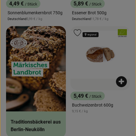
4,49 €
5,89 €
/ Stück
/ Stück
, Preis:
, Preis:
Sonnenblumenkernbrot 750g
Essener Brot 500g
, Referenzpreis:
, Referenzpreis:
Deutschland
5,99 €
/ kg
Deutschland
11,78 €
/ kg
, Herkunft:
, Herkunft:
, Verband:
Produkt zu Favouriten hinzufügen
regional
, Kontrollstelle:
DE-ÖKO-001
Produk
5,49 €
/ Stück
, Preis:
Buchweizenbrot 600g
, Referenzpreis:
9,15 €
/ kg
Traditionsbäckerei aus
Berlin-Neukölln