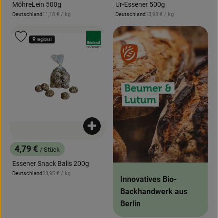
MöhreLein 500g
Ur-Essener 500g
, Referenzpreis:
, Referenzpreis:
Deutschland
11,18 €
/ kg
Deutschland
13,98 €
/ kg
, Herkunft:
, Herkunft:
, Verband:
Produkt zu Favouriten hinzufügen
regional
, Kontrollstelle:
DE-ÖKO-021
Produkt zum Warenkorb hinzufügen
4,79 €
/ Stück
, Preis:
Essener Snack Balls 200g
, Referenzpreis:
Deutschland
23,95 €
/ kg
, Herkunft:
Innovatives Bio-
Backhandwerk aus
Berlin