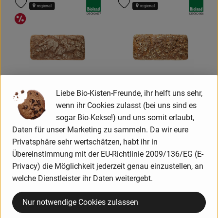
, Verband:
, Verband:
Produkt zu Favouriten hinzufügen
Produkt zu Favouriten hinzufügen
regional
regional
, Kontrollstelle:
, Kontrollstelle:
DE-ÖKO-037
DE-ÖKO-006
Aktionsangebote
Liebe Bio-Kisten-Freunde, ihr helft uns sehr,
Produkt zum Warenkorb hinzufügen
Produk
wenn ihr Cookies zulasst (bei uns sind es
sogar Bio-Kekse!) und uns somit erlaubt,
5,09 €
6,39 €
/ Stück
/ Stück
, Preis:
, Preis:
Daten für unser Marketing zu sammeln. Da wir eure
Vierkornbrot 1kg
Kraft-Ballast-Brot 1kg
Privatsphäre sehr wertschätzen, habt ihr in
, Referenzpreis:
, Referenzpreis:
Deutschland
5,09 €
/ kg
Deutschland
6,39 €
/ kg
, Herkunft:
, Herkunft:
Übereinstimmung mit der EU-Richtlinie 2009/136/EG (E-
Privacy) die Möglichkeit jederzeit genau einzustellen, an
, Verband:
, Verband:
Produkt zu Favouriten hinzufügen
Produkt zu Favouriten hinzufügen
regional
regional
, Kontrollstelle:
, Kontrollstelle:
welche Dienstleister ihr Daten weitergebt.
DE-ÖKO-044
DE-ÖKO-006
Nur notwendige Cookies zulassen