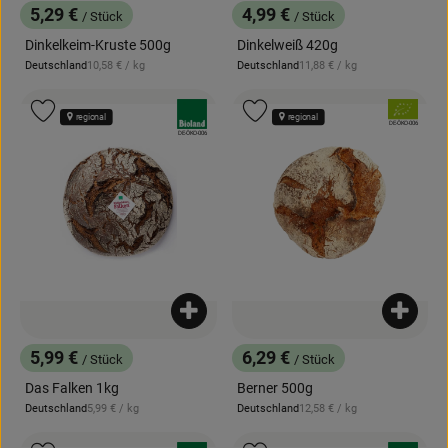
5,29 €
4,99 €
/ Stück
/ Stück
, Preis:
, Preis:
Dinkelkeim-Kruste 500g
Dinkelweiß 420g
, Referenzpreis:
, Referenzpreis:
Deutschland
10,58 €
/ kg
Deutschland
11,88 €
/ kg
, Herkunft:
, Herkunft:
, Verband:
, Verband:
Produkt zu Favouriten hinzufügen
Produkt zu Favouriten hinzufügen
regional
regional
, Kontrollstelle:
DE-ÖKO-006
, Kontrollstelle:
DE-ÖKO-006
Produkt zum Warenkorb hinzufügen
Produk
5,99 €
6,29 €
/ Stück
/ Stück
, Preis:
, Preis:
Das Falken 1kg
Berner 500g
, Referenzpreis:
, Referenzpreis:
Deutschland
5,99 €
/ kg
Deutschland
12,58 €
/ kg
, Herkunft:
, Herkunft: