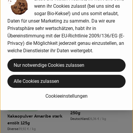
Für Kitas
, Preis:
wenn ihr Cookies zulasst (bei uns sind es
Kakao stark entölt 125g
sogar Bio-Kekse!) und uns somit erlaubt,
, Referenzpreis:
Diverse
37,52 €
/ kg
Privatkunden-Shop
, Herkunft:
Daten für unser Marketing zu sammeln. Da wir eure
, Kontrollstelle:
DE-ÖKO-039
, Verband:
Privatsphäre sehr wertschätzen, habt ihr in
Produkt zu Favouriten hinzufügen
Produkt zu Favouriten hinzufügen
, Kontrollstelle:
DE-ÖKO-005
Übereinstimmung mit der EU-Richtlinie 2009/136/EG (E-
Privacy) die Möglichkeit jederzeit genau einzustellen, an
welche Dienstleister ihr Daten weitergebt.
Nur notwendige Cookies zulassen
Alle Cookies zulassen
Produk
Cookieeinstellungen
6,59 €
/ Stück
, Preis:
Trinkschokolade Instant
4,99 €
/ Stück
, Preis:
250g
Kakaopulver Amaribe stark
, Referenzpreis:
Deutschland
26,36 €
/ kg
, Herkunft:
entölt 125g
, Referenzpreis:
Diverse
39,92 €
/ kg
, Herkunft: