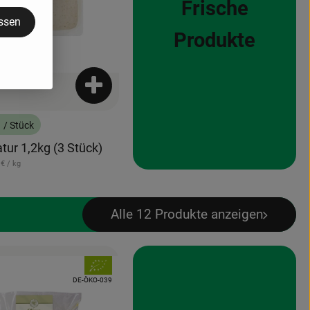
Frische
assen
Produkte
Produkt zum Warenkorb hinzufügen
€
/ Stück
:
tur 1,2kg (3 Stück)
ferenzpreis:
 €
/ kg
Alle 12 Produkte anzeigen
, Verband:
odukt zu Favouriten hinzufügen
, Kontrollstelle:
DE-ÖKO-039