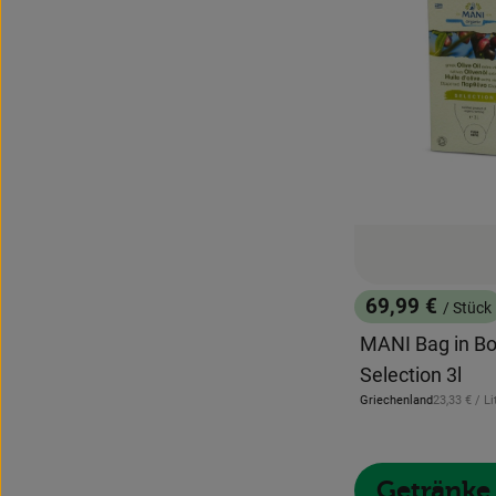
69,99 €
/ Stück
, Preis:
MANI Bag in Bo
Selection 3l
, Referenzpr
Griechenland
23,33 €
/ Li
, Herkunft:
Getränke