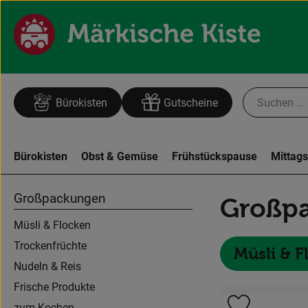
Bürokisten
Gutscheine
Bürokisten
Obst & Gemüse
Frühstückspause
Mittag
Großpackungen
Großp
Müsli & Flocken
Trockenfrüchte
Müsli & F
Nudeln & Reis
Frische Produkte
zum Kochen