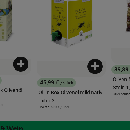
Produkt zum Warenkorb hinzufügen
Produkt zum War
39,89
, Preis
Oliven-
45,99 €
/ Stück
, Preis:
Stein 1
x Olivenöl
Oil in Box Olivenöl mild nativ
Griechenla
, Herkunft:
extra 3l
eis:
ter
, Referenzpreis:
Diverse
15,33 €
/ Liter
, Herkunft:
 & Wein