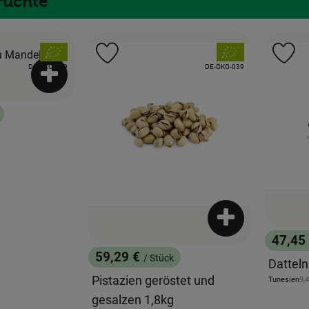
rüchte
, Verband:
, Verband:
Favouriten hinzufügen
Produkt zu Favouriten hinzufügen
Pr
, Kontrollstelle:
, Kontrollstelle:
DE-ÖKO-039
DE-ÖKO-039
Produkt zum Warenkorb hinzufügen
Produkt zum War
47,45
, Preis
59,29 €
/ Stück
Datteln
, Preis:
Pistazien geröstet und
, R
Tunesien
9,
, Herkunft:
gesalzen 1,8kg