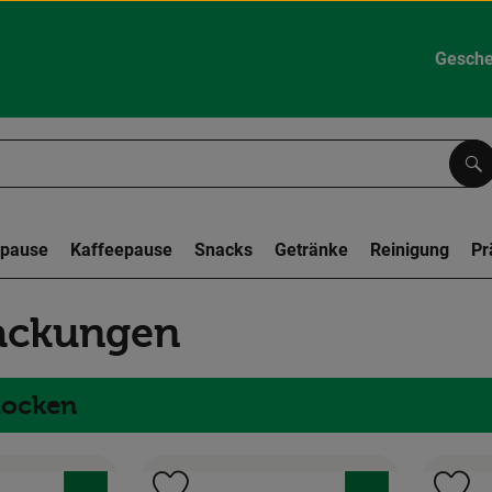
Gesche
Su
spause
Kaffeepause
Snacks
Getränke
Reinigung
Pr
ackungen
locken
, Verband:
, Verband: