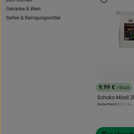
Produkt zu 
Getränke & Wein
Seifen & Reinigungsmittel
9,99 €
/ Stück
, Preis:
Schoko Müsli 2
, Referenzpr
Deutschland
5,00 €
/ kg
, Herkunft: