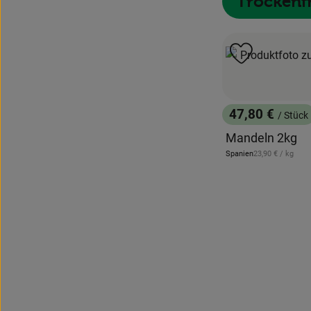
Trockenf
Produkt zu 
47,80 €
/ Stück
, Preis:
Mandeln 2kg
, Referenzpreis:
Spanien
23,90 €
/ kg
, Herkunft: