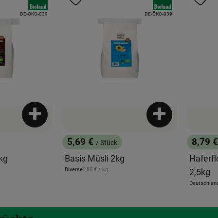
Favouriten hinzufügen
Produkt zu Favouriten hinzufügen
Pr
, Kontrollstelle:
, Kontrollstelle:
DE-ÖKO-039
DE-ÖKO-039
Produkt zum Warenkorb hinzufügen
Produkt zum War
5,69 €
8,79 
/ Stück
, Preis:
, Preis
kg
Basis Müsli 2kg
Haferfl
eis:
, Referenzpreis:
Diverse
2,85 €
/ kg
2,5kg
, Herkunft:
Deutschlan
, Herkunft: