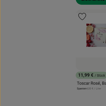
Produkt zu 
11,99 €
/ Stück
, Preis:
Toscar Rosé, Ba
, Referenzpreis:
Spanien
4,00 €
/ Liter
, Herkunft: