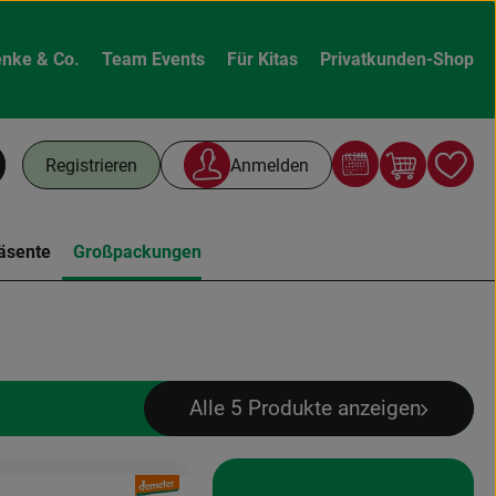
nke & Co.
Team Events
Für Kitas
Privatkunden-Shop
Warenk
L
Registrieren
Anmelden
chen
äsente
Großpackungen
Alle 5 Produkte anzeigen
, Verband: