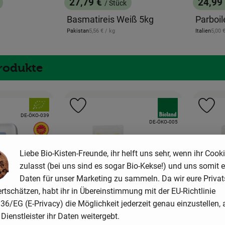
27,79 €
24,99
/ Stück
, Preis:
, Preis
Basmatireis Weiß 5kg
Parboil
, Referenzpreis:
, Refe
Pakistan
5,56 €
/ kg
Italien
5,00 
, Herkunft:
, Herkunft:
Produkte
, Verband:
, Verband:
Favouriten hinzufügen
Produkt zu Favouriten hinzufügen
Pr
, Kontrollstelle:
DE-ÖKO-039
, Kontrollstelle:
DE-ÖKO-005
, EU Herkunft:
Feta
Liebe Bio-Kisten-Freunde, ihr helft uns sehr, wenn ihr Cook
zulasst (bei uns sind es sogar Bio-Kekse!) und uns somit e
Daten für unser Marketing zu sammeln. Da wir eure Priva
rtschätzen, habt ihr in Übereinstimmung mit der EU-Richtlinie
6/EG (E-Privacy) die Möglichkeit jederzeit genau einzustellen, 
Dienstleister ihr Daten weitergebt.
Produkt zum Warenkorb hinzufügen
Produkt zum War